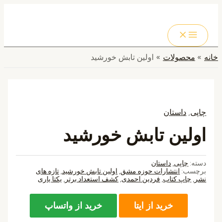
MAIN
پرش
MENU
به
جستجو
محتوا
خانه
محصولات
اولین تابش خورشید
چاپی
,
داستان
اولین تابش خورشید
دسته:
چاپی
,
داستان
برچسب:
انتشارات حوزه مشق
,
اولین تابش خورشید
,
تازه های
نشر
,
چاپ کتاب
,
فردین احمدی
,
کشف استعداد برتر
,
یکتا یاری
خرید از ایتا
خرید از واتساپ