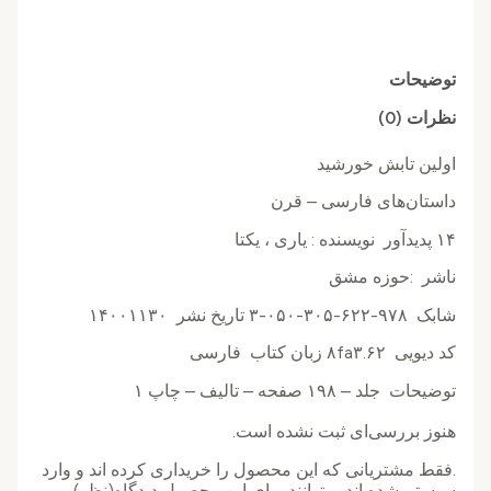
توضیحات
نظرات (0)
اولین تابش خورشید
داستان‌های فارسی – قرن
۱۴ پدیدآور نويسنده : یاری ، یکتا
ناشر :حوزه مشق
شابک ۹۷۸-۶۲۲-۳۰۵-۰۵۰-۳ تاریخ نشر ۱۴۰۰۱۱۳۰
کد دیویی ۸fa۳.۶۲ زبان کتاب فارسی
توضیحات جلد – ۱۹۸ صفحه – تالیف – چاپ ۱
هنوز بررسی‌ای ثبت نشده است.
.فقط مشتریانی که این محصول را خریداری کرده اند و وارد
سیستم شده اند میتوانند برای این محصول دیدگاه(نظر)