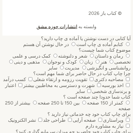
© کتاب باز 2026
وابسته به
انتشارات حوزه مشق
آیا کتابی در دست نوشتن یا آماده ی چاپ دارید؟
کتابم آماده ی چاپ است
در حال نوشتن آن هستم
موضوع کتاب شما چیست؟
رمان و داستان
شعر و دلنوشته
کمک درسی و علمی
تخصصی
هنر
زبان
کودک و نوجوان
مذهبی و دینی
روانشناسی و انگیزشی
مدیریت
سایر
چرا چاپ کتاب در حال حاضر برای شما مهم است؟
مصاحبه دکتری
تقویت رزومه و ارتقاء شغلی
کسب درآمد
اخذ بورسیه
شهرت و دسترسی به مخاطبین بیشتر
اعتبار
و برندسازی شخصی
سایر
کتاب شما حدودا چند صفحه است ؟
کمتر از 150 صفحه
بین 150 تا 250 صفحه
بیشتر از 250
صفحه
برای چاپ کتاب خود چه خدماتی نیاز دارید ؟
ویراستاری
صفحه آرایی
طراحی جلد
نشر الکترونیک
نیاز به مشاوره دارم
برای چاپ کتاب خود حاضرید چه میزان سرمایه گذاری ‌کنید؟