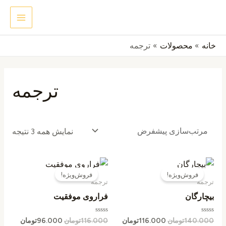
رش
MAIN
جستجو
ه
ENU
حتوا
خانه
محصولات
ترجمه
ترجمه
نمایش همه 3 نتیجه
قیمت
قیمت
قیمت
قیمت
اصلی
فعلی
اصلی
فعلی
فروش‌ویژه!
فروش‌ویژه!
140.000تومان
116.000تومان
116.000تومان
ترجمه
ترجمه
بود.
است.
بود.
است.
بیچارگان
فراروی موفقیت
امتیاز
امتیاز
140.000
تومان
116.000
تومان
116.000
تومان
96.000
تومان
0
0