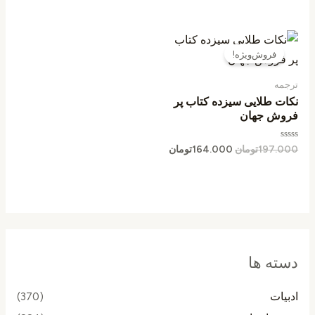
از
از
5
5
قیمت
قیمت
اصلی
فعلی
فروش‌ویژه!
197.000تومان
164.000تومان
بود.
است.
ترجمه
نکات طلایی سیزده کتاب پر
فروش جهان
امتیاز
197.000
تومان
164.000
تومان
0
از
5
دسته ها
ادبیات
(370)