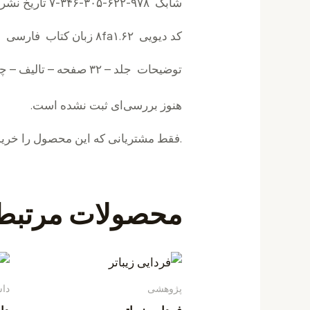
شابک ۹۷۸-۶۲۲-۳۰۵-۳۴۶-۷ تاریخ نشر ۱۴۰۱۰۶۳۰
کد دیویی ۸fa۱.۶۲‌ زبان کتاب فارسی
توضیحات جلد – ۳۲ صفحه – تالیف – چاپ ۱
هنوز بررسی‌ای ثبت نشده است.
.فقط مشتریانی که این محصول را خریدا
محصولات مرتبط
پژوهشی
داس