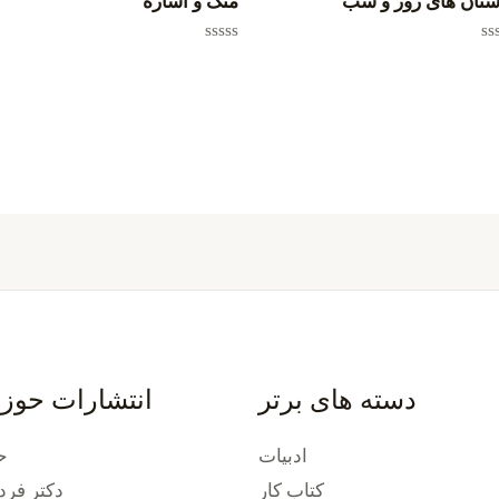
ستان های روز و شب
منگ و آساره
یاز
امتیاز
0
از
5
دسته های برتر
انتشارات حوز
ادبیات
ح
کتاب کار
دکتر فرد