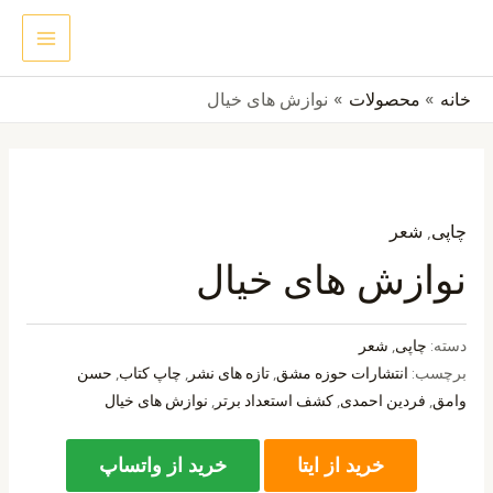
رش
MAIN
جستجو
ه
ENU
حتوا
خانه
محصولات
نوازش های خیال
چاپی
,
شعر
نوازش های خیال
دسته:
چاپی
,
شعر
برچسب:
انتشارات حوزه مشق
,
تازه های نشر
,
چاپ کتاب
,
حسن
وامق
,
فردین احمدی
,
کشف استعداد برتر
,
نوازش های خیال
خرید از ایتا
خرید از واتساپ