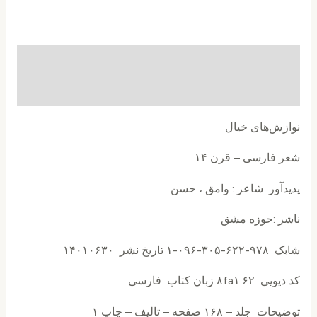
توضیحات
نظرات (0)
نوازش‌های خیال
شعر فارسی – قرن ۱۴
پدیدآور شاعر : وامق ، حسن
ناشر :حوزه مشق
شابک ۹۷۸-۶۲۲-۳۰۵-۰۹۶-۱ تاریخ نشر ۱۴۰۱۰۶۳۰
کد دیویی ۸fa۱.۶۲‌ زبان کتاب فارسی
توضیحات جلد – ۱۶۸ صفحه – تالیف – چاپ ۱