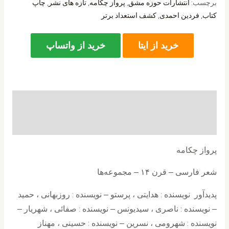
برچسب:
انتشارات حوزه مشق
,
پرواز چکامه
,
تازه های نشر
,
چاپ
کتاب
,
فردین احمدی
,
کشف استعداد برتر
خرید از ایتا
خرید از واتساپ
توضیحات
نظرات (0)
پرواز چکامه
شعر فارسی – قرن ۱۴ – مجموعه‌ها
پدیدآور نويسنده : هدایتی ، پرستو – نويسنده : روزبهانی ، حمید
– نويسنده : ناصری ، سیدیونس – نويسنده : صفائی ، شهریار –
نويسنده : شهرومی ، نسرین – نويسنده : حسینی ، مهناز