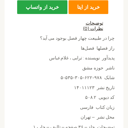
خرید از ایتا
خرید از واتساپ
توضیحات
نظرات (0)
چرا در طبیعت چهار فصل بوجود می آید؟
راز فصلها فصل‌ها
پدیدآور نويسنده : ترابی ، غلام‌عباس
ناشر حوزه مشق
شابک ۹۷۸-۶۲۲-۳۰۵-۵۳۵-۵
تاریخ نشر ۱۴۰۱۱۱۲۳
کد دیویی ۵۰۸.۲
زبان کتاب فارسی
محل نشر – تهران
توضیحات جلد – ۳۶ صفحه – تالیف – چاپ ۱