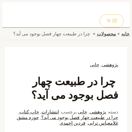
MAIN
پرش
MENU
به
جستجو
محتوا
خانه
محصولات
چرا در طبیعت چهار فصل بوجود می آید؟
پژوهشی
,
چاپی
چرا در طبیعت چهار
فصل بوجود می آید؟
دسته:
پژوهشی
,
چاپی
برچسب:
انتشارات
,
چاپ کتاب
,
چرا در طبیعت چهار فصل بوجود می آید؟
,
حوزه مشق
,
غلامعباس ترابی
,
فردین احمدی