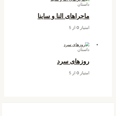
داستان
ماجراهای النا و ساینا
امتیاز
0
از 5
داستان
روزهای سرد
امتیاز
0
از 5