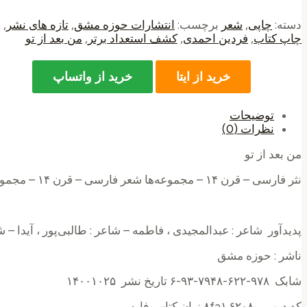
دسته:
چاپی
,
شعر
برچسب:
انتشارات حوزه مشق
,
تازه های نشر
,
چاپ کتاب
,
فردین احمدی
,
کشف استعداد برتر
,
من بعد از تو
خرید از ایتا
خرید از واتساپ
توضیحات
نظرات (0)
من بعد از تو
نثر فارسی – قرن ۱۴ – مجموعه‌ها شعر فارسی – قرن ۱۴ – مجموعه‌ها
پدیدآور شاعر : عبدالمجیدی ، فاطمه – شاعر : طالبی‌پور ، آیدا – 
ناشر : حوزه مشق
شابک ۹۷۸-۶۲۲-۷۹۴۸-۹۳-۶ تاریخ نشر ۱۴۰۰۱۰۲۵
کد دیویی ۸fa۱.۶۲۰۸ زبان کتاب فارسی