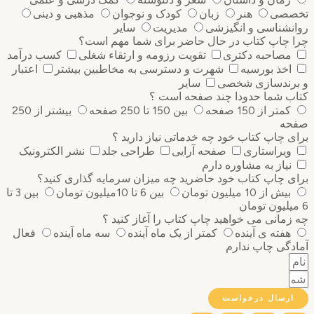
تخصصی
هنر
زبان
کودک و نوجوان
مذهبی و دینی
روانشناسی و انگیزشی
مدیریت
سایر
چرا چاپ کتاب در حال حاضر برای شما مهم است؟
مصاحبه دکتری
تقویت رزومه و ارتقاء شغلی
کسب درآمد
اخذ بورسیه
شهرت و دسترسی به مخاطبین بیشتر
اعتبار
و برندسازی شخصی
سایر
کتاب شما حدودا چند صفحه است ؟
کمتر از 150 صفحه
بین 150 تا 250 صفحه
بیشتر از 250
صفحه
برای چاپ کتاب خود چه خدماتی نیاز دارید ؟
ویراستاری
صفحه آرایی
طراحی جلد
نشر الکترونیک
نیاز به مشاوره دارم
برای چاپ کتاب خود حاضرید چه میزان سرمایه گذاری ‌کنید؟
بیش از 10 میلیون تومان
بین 6 تا 10میلیون تومان
بین 3 تا
6 میلیون تومان
چه زمانی می خواهید چاپ کتاب را آغاز کنید ؟
هفته ی آینده
کمتر از یک ماه آینده
سه ماه آینده
فعال
آمادگی چاپ ندارم
ارسال درخواست