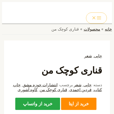
MAIN
پرش
MENU
به
جستجو
محتوا
خانه
محصولات
قناری کوچک من
چاپی
,
شعر
قناری کوچک من
دسته:
چاپی
,
شعر
برچسب:
انتشارات حوزه مشق
,
چاپ
کتاب
,
فردین احمدی
,
قناری کوچک من
,
کاوه آشوری
خرید از ایتا
خرید از واتساپ