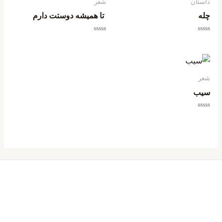
داستان
شعر
چله
تا همیشه دوستت دارم
امتیاز
امتیاز
0
0
از
از
5
5
شعر
سیب
امتیاز
0
از
5