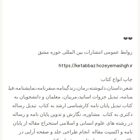
❤️❤️
روابط عمومی انتشارات بین المللی حوزه مشق
https://ketabbaz.hozeyemashgh.ir
چاپ انواع کتاب:
شعر،داستان،دلنوشته،رمان،زندگینامه،سفرنامه،نمايشنامه،فیل
منامه، تبدیل جزوات اساتید،مربیان، معلمان و دانشجویان به
کتاب تبدیل پایان نامه کارشناسی ارشد به کتاب تبدیل رساله
دکتری به کتاب مشاوره، نگارش و تدوین پایان نامه و رساله
در رشته های علوم انسانی و اسلامی استخراج مقاله از پایان
نامه و اکسپت مقاله انجام طراحی جلد و صفحه آرایی در