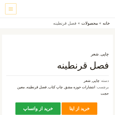
رش
MAIN
جستجو
ه
ENU
حتوا
خانه
محصولات
فصل قرنطینه
چاپی
,
شعر
فصل قرنطینه
دسته:
چاپی
,
شعر
برچسب:
انتشارات حوزه مشق
,
چاپ کتاب
,
فصل قرنطینه
,
معین
حجت
خرید از ایتا
خرید از واتساپ