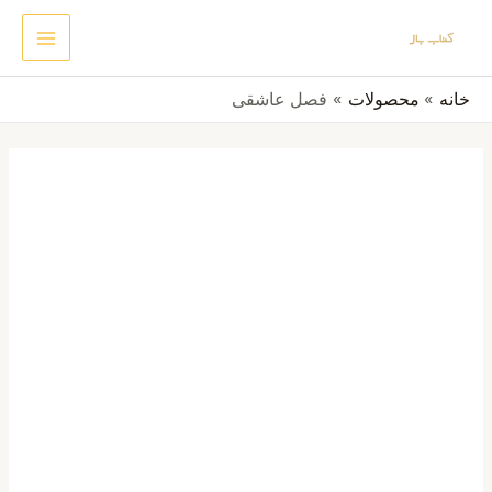
رش
MAIN
جستجو
ه
ENU
حتوا
خانه
محصولات
فصل عاشقی