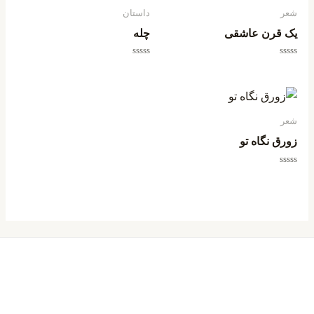
شعر
داستان
یک قرن عاشقی
چله
امتیاز
امتیاز
0
0
از
از
5
5
شعر
زورق نگاه تو
امتیاز
0
از
5