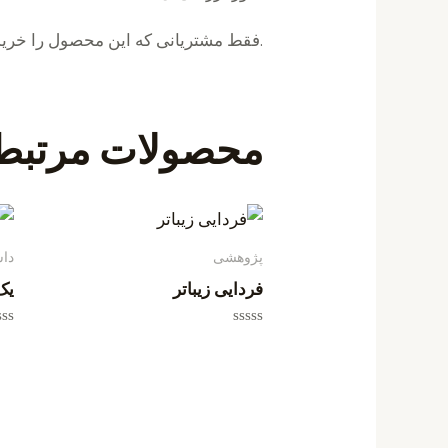
.فقط مشتریانی که این محصول را خریدا
محصولات مرتبط
پژوهشی
داس
فردایی زیباتر
یک
امتیاز
امت
0
0
از
از
5
5