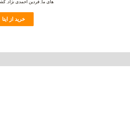
های ما
,
فردین احمدی نژاد
,
کشف
خرید از ایتا