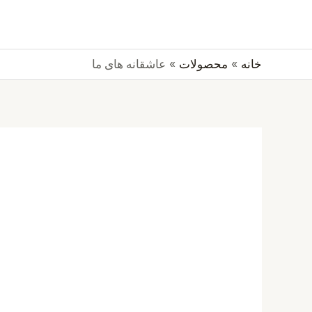
رش
جستجو
ه
حتوا
خانه
محصولات
عاشقانه های ما