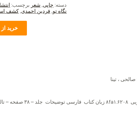
دسته:
چاپی
,
شعر
برچسب:
انتش
نگاه تو
,
فردین احمدی
,
کشف استع
خرید از ا
صالحی ، تینا