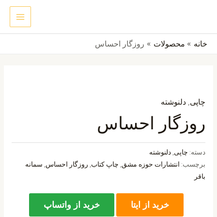
رش
MAIN
جستجو
ه
ENU
حتوا
خانه
محصولات
روزگار احساس
چاپی
,
دلنوشته
روزگار احساس
دسته:
چاپی
,
دلنوشته
برچسب:
انتشارات حوزه مشق
,
چاپ کتاب
,
روزگار احساس
,
سمانه
باقر
خرید از ایتا
خرید از واتساپ