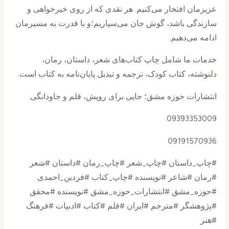
عزیزمان افتخار می‌کنیم. هر نقدی که از روی خیرخواهی و
سازندگی باشد، گوش جان می‌سپاریم؛و با قدرت به مسیرمان
ادامه می‌دهیم.
خدمات ما شامل چاپ کتاب‌های شعر، داستان، رمان،
دلنوشته، کتاب کودک، ترجمه و تبدیل پایان‌نامه به کتاب است.
انتشارات حوزه مشق؛ جایی برای رویش، قلم و جاودانگی.
09393353009
09191570936
#چاپ_داستان #چاپ_شعر #چاپ_رمان #داستان #شعر
#رمان #شاعر #نویسنده #چاپ_کتاب #فردین_احمدی
#حوزه_مشق #انتشارات_حوزه_مشق #نویسنده #محقق
#پژوهشگر #مترجم #ایران #قلم #کتاب #ادبیات #فرهنگ
#هنر