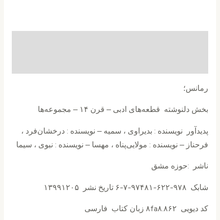
توضیحات
نظرات (0)
رمانس؛
بخش دلنوشته قطعه‌های ادبی – قرن ۱۴ – مجموعه‌ها
پدیدآور نويسنده : بدیراوی ، سمیه – نويسنده : درخشان‌فرد ،
فرحناز – نويسنده : مولایی‌پناه ، مهسا – نويسنده : نبوی ، سیما
ناشر :حوزه مشق
شابک ۹۷۸-۶۲۲-۹۷۴۸۱-۷-۶ تاریخ نشر ۱۳۹۹۱۲۰۵
کد دیویی ۸fa۸.۸۶۲ زبان کتاب فارسی