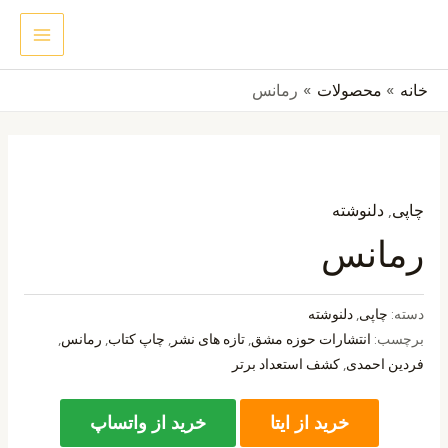
رش
MAIN
جستجو
ه
ENU
حتوا
خانه
محصولات
رمانس
چاپی
,
دلنوشته
رمانس
دسته:
چاپی
,
دلنوشته
برچسب:
انتشارات حوزه مشق
,
تازه های نشر
,
چاپ کتاب
,
رمانس
,
فردین احمدی
,
کشف استعداد برتر
خرید از ایتا
خرید از واتساپ