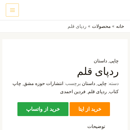
رش
MAIN
جستجو
ه
ENU
حتوا
خانه
محصولات
ردپای قلم
چاپی
,
داستان
ردپای قلم
دسته:
چاپی
,
داستان
برچسب:
انتشارات حوزه مشق
,
چاپ
کتاب
,
ردپای قلم
,
فردین احمدی
خرید از ایتا
خرید از واتساپ
توضیحات