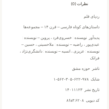
نظرات (0)
ردپای قلم
داستان‌های کوتاه فارسی – قرن ۱۴ – مجموعه‌ها
پدیدآور نويسنده : خسروی‌فرد ، پروین – نويسنده :
عبدی‌پور ، راضیه – نويسنده : ملاحسینی ، حسین –
نويسنده : عزیزی ، انسیه – نويسنده : دانشگری‌نژاد ،
فرانک
ناشر حوزه مشق
شابک ۹۷۸-۶۲۲-۳۰۵-۵۶۲-۱
تاریخ نشر ۱۴۰۱۱۱۲۳
کد دیویی ۸fa۳.۶۲۰۸