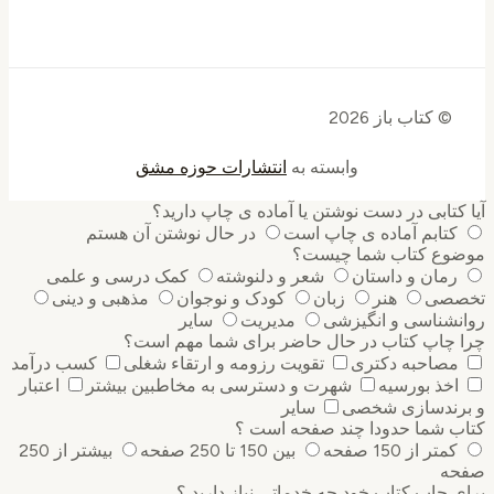
© کتاب باز 2026
وابسته به
انتشارات حوزه مشق
آیا کتابی در دست نوشتن یا آماده ی چاپ دارید؟
کتابم آماده ی چاپ است
در حال نوشتن آن هستم
موضوع کتاب شما چیست؟
رمان و داستان
شعر و دلنوشته
کمک درسی و علمی
تخصصی
هنر
زبان
کودک و نوجوان
مذهبی و دینی
روانشناسی و انگیزشی
مدیریت
سایر
چرا چاپ کتاب در حال حاضر برای شما مهم است؟
مصاحبه دکتری
تقویت رزومه و ارتقاء شغلی
کسب درآمد
اخذ بورسیه
شهرت و دسترسی به مخاطبین بیشتر
اعتبار
و برندسازی شخصی
سایر
کتاب شما حدودا چند صفحه است ؟
کمتر از 150 صفحه
بین 150 تا 250 صفحه
بیشتر از 250
صفحه
برای چاپ کتاب خود چه خدماتی نیاز دارید ؟