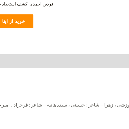
فردین احمدی
,
کشف استعداد بر
خرید از ایتا
پوزشی ، زهرا – شاعر : حسینی ، سیده‌هانیه – شاعر : فرخزاد ، امی