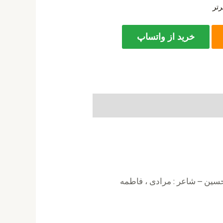
تر
خرید از واتساپ
رحسین – شاعر : مرادی ، فاطمه