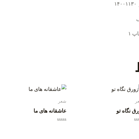
ر
شعر
رق نگاه تو
عاشقانه های ما
یاز
امتیاز
0
از
5