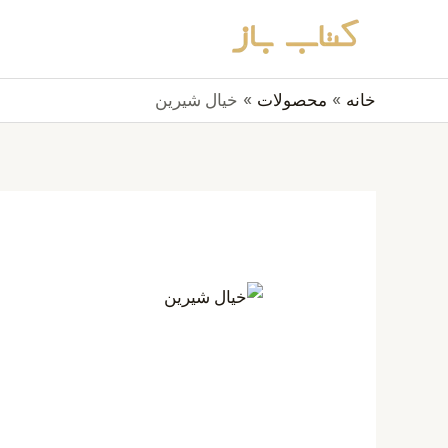
رش
جستجو
ه
حتوا
خانه
محصولات
خیال شیرین