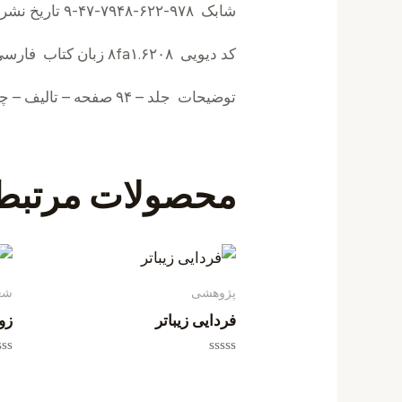
شابک ۹۷۸-۶۲۲-۷۹۴۸-۴۷-۹ تاریخ نشر ۱۴۰۰۱۱۳۰
کد دیویی ۸fa۱.۶۲۰۸ زبان کتاب فارسی
توضیحات جلد – ۹۴ صفحه – تالیف – چاپ ۱
محصولات مرتبط
پژوهشی
شع
فردایی زیباتر
زو
امتیاز
امت
0
0
از
از
5
5