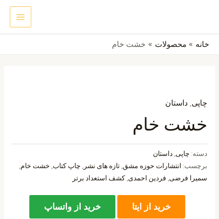
رش
MAIN
جستجو
ه
ENU
حتوا
خانه
محصولات
خشت خام
چاپی
,
داستان
خشت خام
دسته:
چاپی
,
داستان
برچسب:
انتشارات حوزه مشق
,
تازه های نشر
,
چاپ کتاب
,
خشت خام
,
سمیرا فرضی
,
فردین احمدی
,
کشف استعداد برتر
خرید از ایتا
خرید از واتساپ