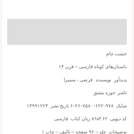
توضیحات
نظرات (0)
خشت خام
داستان‌های کوتاه فارسی – قرن ۱۴
پدیدآور نويسنده : فرضی ، سمیرا
ناشر :حوزه مشق
شابک ۹۷۸-۶۲۲-۷۵۸۰-۲۶-۶ تاریخ نشر ۱۳۹۹۱۲۲۳
کد دیویی ۸fa۳.۶۲ زبان کتاب فارسی
توضیحات جلد – ۹۶ صفحه – تالیف – چاپ ۱