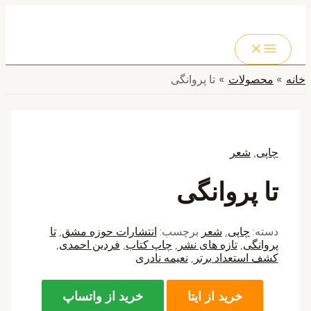
MAIN
پرش
MENU
به
جستجو
محتوا
خانه
محصولات
تا پروانگی
چاپی
,
شعر
تا پروانگی
دسته:
چاپی
,
شعر
برچسب:
انتشارات حوزه مشق
,
تا
پروانگی
,
تازه های نشر
,
چاپ کتاب
,
فردین احمدی
,
کشف استعداد برتر
,
نعیمه نادری
خرید از ایتا
خرید از واتساپ