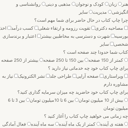
هنر
زبان
کودک و نوجوان
مذهبی و دینی
روانشناسی و
انگیزشی
مدیریت
سایر
چرا چاپ کتاب در حال حاضر برای شما مهم است؟
مصاحبه دکتری
تقویت رزومه و ارتقاء شغلی
کسب درآمد
اخذ
بورسیه
شهرت و دسترسی به مخاطبین بیشتر
اعتبار و برندسازی
شخصی
سایر
کتاب شما حدودا چند صفحه است ؟
کمتر از 150 صفحه
بین 150 تا 250 صفحه
بیشتر از 250 صفحه
برای چاپ کتاب خود چه خدماتی نیاز دارید ؟
ویراستاری
صفحه آرایی
طراحی جلد
نشر الکترونیک
نیاز به
مشاوره دارم
برای چاپ کتاب خود حاضرید چه میزان سرمایه گذاری ‌کنید؟
بیش از 10 میلیون تومان
بین 6 تا 10میلیون تومان
بین 3 تا 6
میلیون تومان
چه زمانی می خواهید چاپ کتاب را آغاز کنید ؟
هفته ی آینده
کمتر از یک ماه آینده
سه ماه آینده
فعال آمادگی