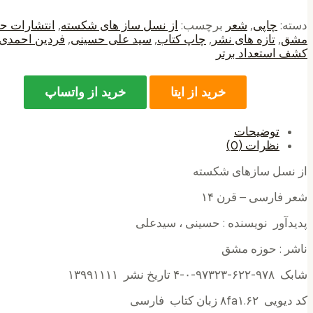
دسته:
چاپی
,
شعر
برچسب:
از نسل ساز های شکسته
,
انتشارات ح
مشق
,
تازه های نشر
,
چاپ کتاب
,
سید علی حسینی
,
فردین احمدی
کشف استعداد برتر
خرید از ایتا
خرید از واتساپ
توضیحات
نظرات (0)
از نسل سازهای شکسته
شعر فارسی – قرن ۱۴
پدیدآور نويسنده : حسینی ، سیدعلی
ناشر : حوزه مشق
شابک ۹۷۸-۶۲۲-۹۷۳۲۳-۰-۴ تاریخ نشر ۱۳۹۹۱۱۱۱
کد دیویی ۸fa۱.۶۲‌ زبان کتاب فارسی