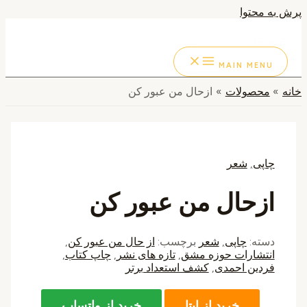
پرش به محتوا
جستجو
MAIN MENU
خانه
محصولات
ازحال من عبور کن
چاپی
,
شعر
ازحال من عبور کن
دسته:
چاپی
,
شعر
برچسب:
از حال من عبور کن
,
انتشارات حوزه مشق
,
تازه های نشر
,
چاپ کتاب
,
فردین احمدی
,
کشف استعداد برتر
خرید از ایتا
خرید از واتساپ