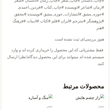
#چاپ_داستان #چاپ_شعر #چاپ_رمان #داستان #شعر
#رمان #شاعر #نویسنده #چاپ_کتاب #فردین_احمدی
#حوزه_مشق #انتشارات_حوزه_مشق #نویسنده #محقق
#پژوهشگر #مترجم #ایران #قلم #کتاب #ادبیات #فرهنگ
#هنر
هنوز بررسی‌ای ثبت نشده است.
.فقط مشتریانی که این محصول را خریداری کرده اند و وارد
سیستم شده اند میتوانند برای این محصول دیدگاه(نظر) ارسال
کنند.
محصولات مرتبط
شعر
شعر