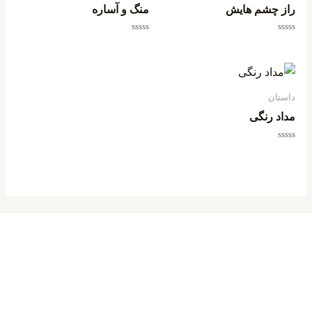
راز چشم هایش
منگ و آساره
امتیاز
امتیاز
0
0
از
از
5
5
داستان
مداد رنگی
امتیاز
0
از
5