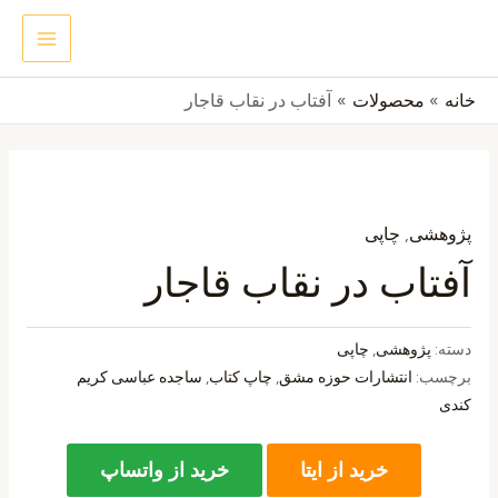
رش
MAIN
جستجو
ه
ENU
حتوا
خانه
محصولات
آفتاب در نقاب قاجار
پژوهشی
,
چاپی
آفتاب در نقاب قاجار
دسته:
پژوهشی
,
چاپی
برچسب:
انتشارات حوزه مشق
,
چاپ کتاب
,
ساجده عباسی کریم
کندی
خرید از ایتا
خرید از واتساپ