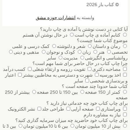
© کتاب باز 2026
وابسته به
انتشارات حوزه مشق
کتابی در دست نوشتن یا آماده ی چاپ دارید؟
کتابم آماده ی چاپ است
در حال نوشتن آن هستم
وع کتاب شما چیست؟
رمان و داستان
شعر و دلنوشته
کمک درسی و علمی
صی
هنر
زبان
کودک و نوجوان
مذهبی و دینی
نشناسی و انگیزشی
مدیریت
سایر
 چاپ کتاب در حال حاضر برای شما مهم است؟
مصاحبه دکتری
تقویت رزومه و ارتقاء شغلی
کسب درآمد
اخذ بورسیه
شهرت و دسترسی به مخاطبین بیشتر
اعتبار
رندسازی شخصی
سایر
ب شما حدودا چند صفحه است ؟
کمتر از 150 صفحه
بین 150 تا 250 صفحه
بیشتر از 250
ه
 چاپ کتاب خود چه خدماتی نیاز دارید ؟
ویراستاری
صفحه آرایی
طراحی جلد
نشر الکترونیک
نیاز به مشاوره دارم
 چاپ کتاب خود حاضرید چه میزان سرمایه گذاری ‌کنید؟
بیش از 10 میلیون تومان
بین 6 تا 10میلیون تومان
بین 3 تا