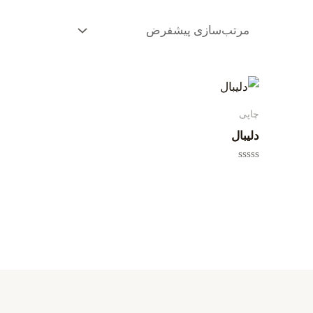
چاپی
دلیبال
امتیاز
0
از
5