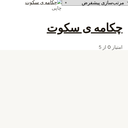
چاپی
چکامه ی سکوت
امتیاز
0
از 5