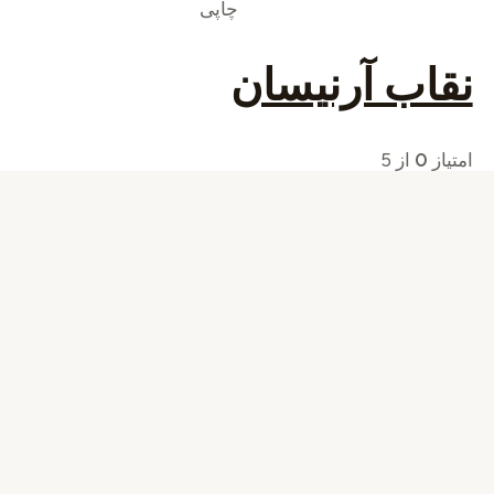
چاپی
نقاب آرنیسان
امتیاز
0
از 5