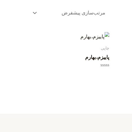
چاپی
پاییزم،بهارم
امتیاز
0
از
5