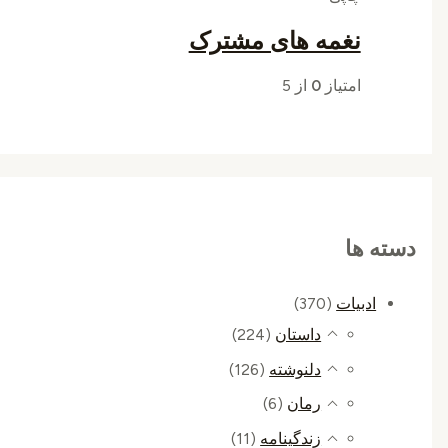
نغمه های مشترک
امتیاز
0
از 5
دسته ها
ادبیات
(370)
داستان
(224)
دلنوشته
(126)
رمان
(6)
زندگینامه
(11)