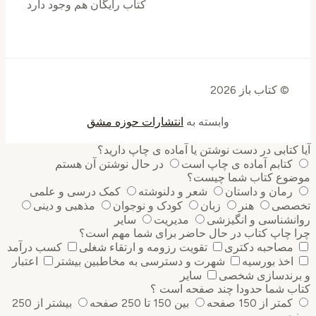
کتاب رایگان هم وجود دارد
© کتاب باز 2026
وابسته به
انتشارات حوزه مشق
کتابی در دست نوشتن یا آماده ی چاپ دارید؟
کتابم آماده ی چاپ است
در حال نوشتن آن هستم
وع کتاب شما چیست؟
رمان و داستان
شعر و دلنوشته
کمک درسی و علمی
صی
هنر
زبان
کودک و نوجوان
مذهبی و دینی
نشناسی و انگیزشی
مدیریت
سایر
 چاپ کتاب در حال حاضر برای شما مهم است؟
مصاحبه دکتری
تقویت رزومه و ارتقاء شغلی
کسب درآمد
اخذ بورسیه
شهرت و دسترسی به مخاطبین بیشتر
اعتبار
رندسازی شخصی
سایر
ب شما حدودا چند صفحه است ؟
کمتر از 150 صفحه
بین 150 تا 250 صفحه
بیشتر از 250