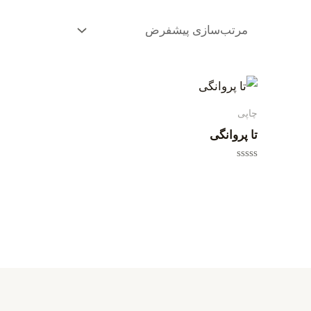
چاپی
تا پروانگی
امتیاز
0
از
5