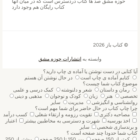
حوزه مشق صد ها کتاب دردسترس است که در میان انها
کتاب رایگان هم وجود دارد
© کتاب باز 2026
وابسته به
انتشارات حوزه مشق
کتابی در دست نوشتن یا آماده ی چاپ دارید؟
کتابم آماده ی چاپ است
در حال نوشتن آن هستم
وع کتاب شما چیست؟
رمان و داستان
شعر و دلنوشته
کمک درسی و علمی
صی
هنر
زبان
کودک و نوجوان
مذهبی و دینی
نشناسی و انگیزشی
مدیریت
سایر
 چاپ کتاب در حال حاضر برای شما مهم است؟
مصاحبه دکتری
تقویت رزومه و ارتقاء شغلی
کسب درآمد
اخذ بورسیه
شهرت و دسترسی به مخاطبین بیشتر
اعتبار
رندسازی شخصی
سایر
ب شما حدودا چند صفحه است ؟
کمتر از 150 صفحه
بین 150 تا 250 صفحه
بیشتر از 250