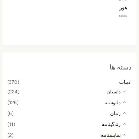
هور
امتیاز
0
از
5
دسته ها
ادبیات
(370)
داستان
(224)
دلنوشته
(126)
رمان
(6)
زندگینامه
(11)
نمایشنامه
(2)