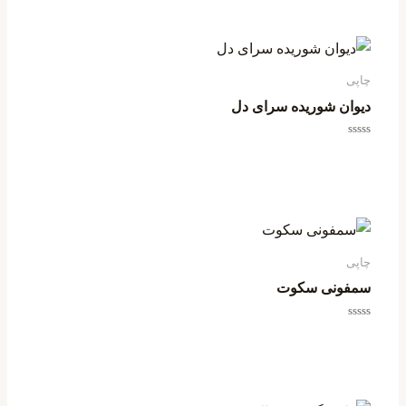
چاپی
دیوان شوریده سرای دل
امتیاز
0
از
5
چاپی
سمفونی سکوت
امتیاز
0
از
5