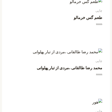
چاپی
طعم گس خرمالو
امتیاز
0
از
5
چاپی
محمد رضا طالقانی ،مردی از تبار پهلوانی
امتیاز
0
از
5
چاپی