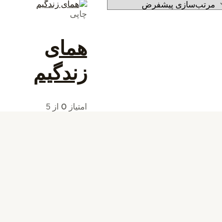
چاپی
همای
زندگیم
امتیاز
0
از 5