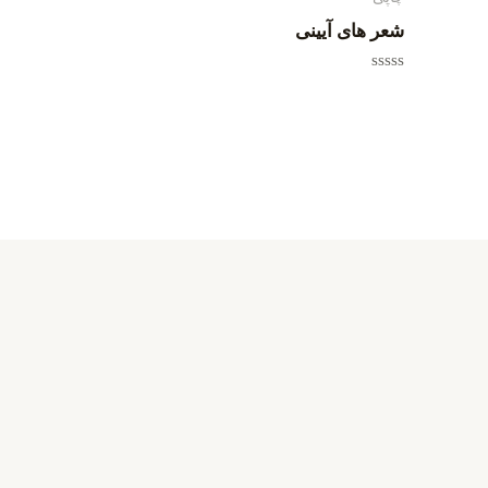
شعر های آیینی
امتیاز
0
از
5