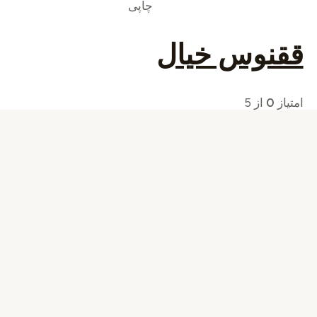
چاپی
ققنوس خیال
امتیاز
0
از 5