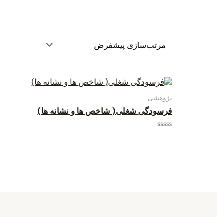
پژوهشی
فرسودگی شغلی( شاخص ها و نشانه ها)
امتیاز
0
از
5