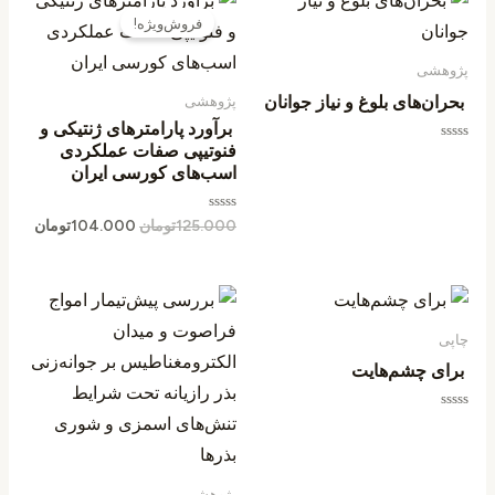
اصلی
فعلی
فروش‌ویژه!
125.000تومان
بود.
است.
پژوهشی
بحران‌های بلوغ و نیاز جوانان
پژوهشی
برآورد پارامترهای ژنتیکی و
فنوتیپی صفات عملکردی
امتیاز
0
اسب‌های کورسی ایران
از
5
امتیاز
125.000
تومان
104.000
تومان
0
از
5
چاپی
برای چشم‌هایت
امتیاز
0
از
5
پژوهشی