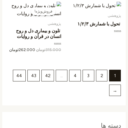
قیمت
قیمت
اصلی
فعلی
فروش‌ویژه!
315.000تومان
پژوهشی
بود.
است.
تحول با شمارش ۱/۲/۳
پژوهشی
تلون و بیماری دل و روح
انسان در قرآن و روایات
امتیاز
0
از
5
امتیاز
315.000
تومان
262.000
تومان
0
از
5
44
43
42
…
4
3
2
1
←
دسته ها