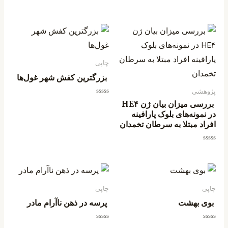
5
امتیاز
0
از
5
چاپی
بزرگترین کفش شهر غول‌ها
پژوهشی
امتیاز
بررسی میزان بیان ژن HE۴
0
در نمونه‌های بلوک پارافینه
از
5
افراد مبتلا به سرطان تخمدان
امتیاز
0
از
5
چاپی
چاپی
بوی بهشت
پرسه در ذهن ناآرام مادر
امتیاز
امتیاز