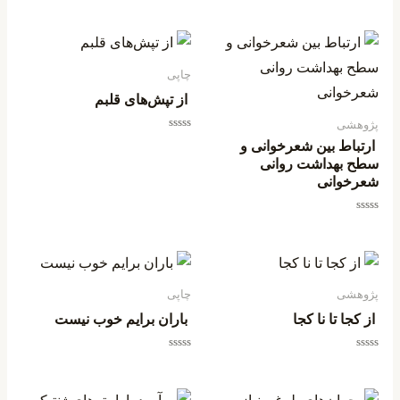
از
5
چاپی
از تپش‌های قلبم
پژوهشی
امتیاز
ارتباط بین شعرخوانی و
0
سطح بهداشت روانی
از
5
شعرخوانی
امتیاز
0
از
5
پژوهشی
چاپی
از کجا تا نا کجا
باران برایم خوب نیست
امتیاز
امتیاز
0
0
از
از
5
5
قیمت
قیمت