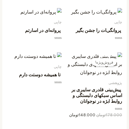
0
0
از
از
5
5
چاپی
چاپی
پروانگی‌ات را جشن بگیر
پروانه‌ای در اسارتم
امتیاز
امتیاز
0
0
از
از
5
5
قیمت
قیمت
اصلی
فعلی
فروش‌ویژه!
178.000تومان
148.000تومان
چاپی
بود.
است.
تا همیشه دوستت دارم
پژوهشی
امتیاز
پیش‌بینی قلدری سایبری بر
0
اساس سبکهای دلبستگی و
از
5
روابط ابژه در نوجوانان
امتیاز
178.000
تومان
148.000
تومان
0
از
5