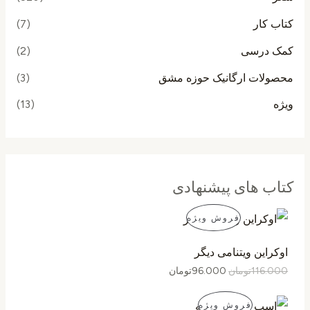
کتاب کار
(7)
کمک درسی
(2)
محصولات ارگانیک حوزه مشق
(3)
ویژه
(13)
کتاب های پیشنهادی
ق
ق
م
فروش ویژه
ی
ی
م
م
ح
ت
ت
اوکراین ویتنامی دیگر
ا
ف
ص
116.000
تومان
96.000
تومان
ص
ع
ل
ل
و
ق
ق
ی
ی
م
فروش ویژه