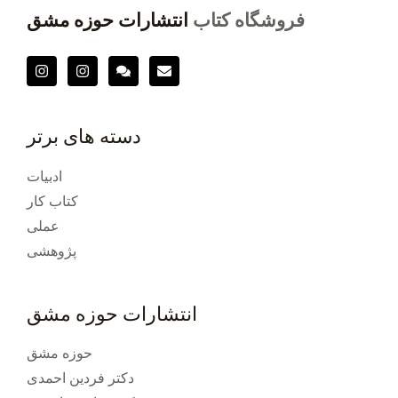
ف
ن
ن
فروشگاه کتاب
انتشارات حوزه مشق
د
ب
ا
خ
و
س
د
ت
ه
و
.
.
ر
دسته های برتر
د
ه
ادبیات
کتاب کار
عملی
پژوهشی
انتشارات حوزه مشق
حوزه مشق
دکتر فردین احمدی