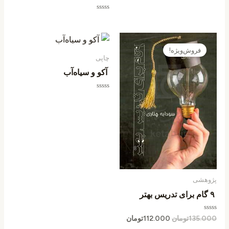
امتیاز
0
از
امتیاز
5
0
از
5
قیمت
قیمت
اصلی
فعلی
فروش‌ویژه!
135.000تومان
112.000تومان
چاپی
بود.
است.
آکو و سیاه‌آب
امتیاز
0
از
5
پژوهشی
۹ گام برای تدریس بهتر
امتیاز
135.000
تومان
112.000
تومان
0