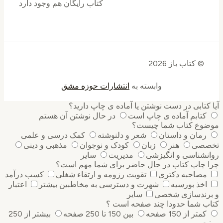
کتاب رایگان هم وجود دارد
© کتاب باز 2026
وابسته به
انتشارات حوزه مشق
کتابی در دست نوشتن یا آماده ی چاپ دارید؟
کتابم آماده ی چاپ است
در حال نوشتن آن هستم
وع کتاب شما چیست؟
رمان و داستان
شعر و دلنوشته
کمک درسی و علمی
صی
هنر
زبان
کودک و نوجوان
مذهبی و دینی
نشناسی و انگیزشی
مدیریت
سایر
 چاپ کتاب در حال حاضر برای شما مهم است؟
مصاحبه دکتری
تقویت رزومه و ارتقاء شغلی
کسب درآمد
اخذ بورسیه
شهرت و دسترسی به مخاطبین بیشتر
اعتبار
رندسازی شخصی
سایر
ب شما حدودا چند صفحه است ؟
کمتر از 150 صفحه
بین 150 تا 250 صفحه
بیشتر از 250