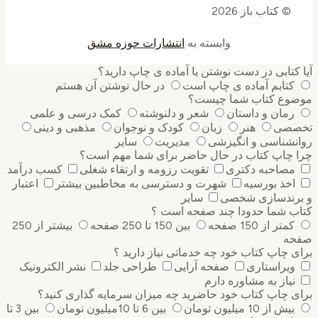
© کتاب باز 2026
وابسته به
انتشارات حوزه مشق
کتابی در دست نوشتن یا آماده ی چاپ دارید؟
کتابم آماده ی چاپ است
در حال نوشتن آن هستم
وع کتاب شما چیست؟
رمان و داستان
شعر و دلنوشته
کمک درسی و علمی
صی
هنر
زبان
کودک و نوجوان
مذهبی و دینی
نشناسی و انگیزشی
مدیریت
سایر
 چاپ کتاب در حال حاضر برای شما مهم است؟
مصاحبه دکتری
تقویت رزومه و ارتقاء شغلی
کسب درآمد
اخذ بورسیه
شهرت و دسترسی به مخاطبین بیشتر
اعتبار
رندسازی شخصی
سایر
ب شما حدودا چند صفحه است ؟
کمتر از 150 صفحه
بین 150 تا 250 صفحه
بیشتر از 250
ه
 چاپ کتاب خود چه خدماتی نیاز دارید ؟
ویراستاری
صفحه آرایی
طراحی جلد
نشر الکترونیک
نیاز به مشاوره دارم
 چاپ کتاب خود حاضرید چه میزان سرمایه گذاری ‌کنید؟
بیش از 10 میلیون تومان
بین 6 تا 10میلیون تومان
بین 3 تا