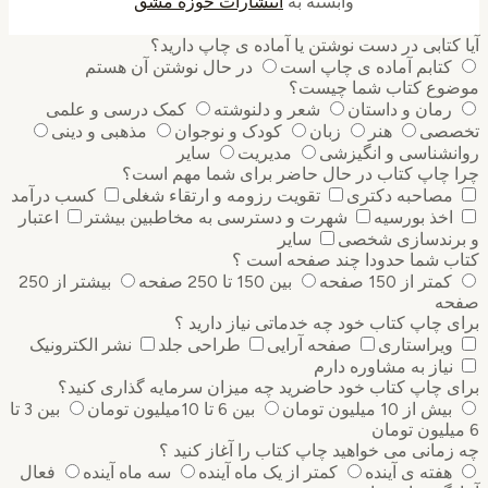
وابسته به
انتشارات حوزه مشق
کتابی در دست نوشتن یا آماده ی چاپ دارید؟
کتابم آماده ی چاپ است
در حال نوشتن آن هستم
وع کتاب شما چیست؟
رمان و داستان
شعر و دلنوشته
کمک درسی و علمی
صی
هنر
زبان
کودک و نوجوان
مذهبی و دینی
نشناسی و انگیزشی
مدیریت
سایر
 چاپ کتاب در حال حاضر برای شما مهم است؟
مصاحبه دکتری
تقویت رزومه و ارتقاء شغلی
کسب درآمد
اخذ بورسیه
شهرت و دسترسی به مخاطبین بیشتر
اعتبار
رندسازی شخصی
سایر
ب شما حدودا چند صفحه است ؟
کمتر از 150 صفحه
بین 150 تا 250 صفحه
بیشتر از 250
ه
 چاپ کتاب خود چه خدماتی نیاز دارید ؟
ویراستاری
صفحه آرایی
طراحی جلد
نشر الکترونیک
نیاز به مشاوره دارم
 چاپ کتاب خود حاضرید چه میزان سرمایه گذاری ‌کنید؟
بیش از 10 میلیون تومان
بین 6 تا 10میلیون تومان
بین 3 تا
مانی می خواهید چاپ کتاب را آغاز کنید ؟
هفته ی آینده
کمتر از یک ماه آینده
سه ماه آینده
فعال