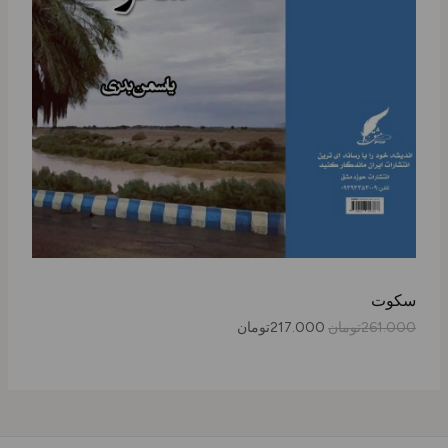
ی
ی
2
2
ل
1
6
7
1
ت
.
.
0
0
خ
0
0
0
0
ف
ت
ت
و
و
ی
م
م
ا
ا
ف
ن
ن
ب
ا
خ
و
س
د
ت
و
.
.
سکوت
261.000
تومان
217.000
تومان
ر
د
ه