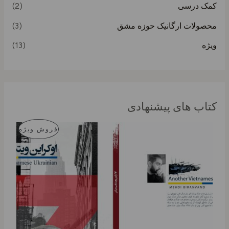
کمک درسی
(2)
محصولات ارگانیک حوزه مشق
(3)
ویژه
(13)
کتاب های پیشنهادی
ق
ق
م
فروش ویژه
ی
ی
م
م
ح
ت
ت
ا
ف
ص
ص
ع
ل
ل
و
ی
ی
9
1
ل
6
1
.
6
ت
0
.