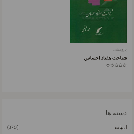
پژوهشی
شناخت هفتاد احساس
امتیاز
0
از
5
دسته ها
ادبیات
(370)