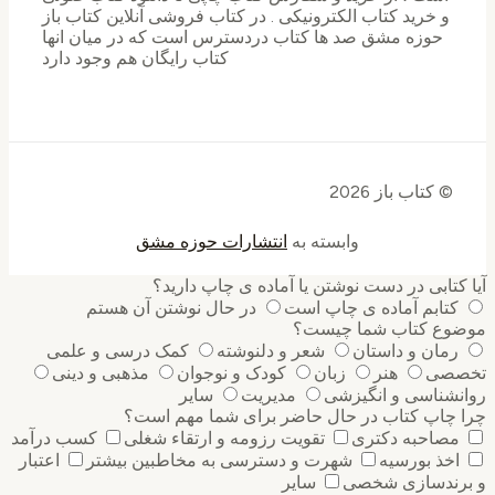
و خرید کتاب الکترونیکی . در کتاب فروشی آنلاین کتاب باز
حوزه مشق صد ها کتاب دردسترس است که در میان انها
کتاب رایگان هم وجود دارد
© کتاب باز 2026
وابسته به
انتشارات حوزه مشق
کتابی در دست نوشتن یا آماده ی چاپ دارید؟
کتابم آماده ی چاپ است
در حال نوشتن آن هستم
وع کتاب شما چیست؟
رمان و داستان
شعر و دلنوشته
کمک درسی و علمی
صی
هنر
زبان
کودک و نوجوان
مذهبی و دینی
نشناسی و انگیزشی
مدیریت
سایر
 چاپ کتاب در حال حاضر برای شما مهم است؟
مصاحبه دکتری
تقویت رزومه و ارتقاء شغلی
کسب درآمد
اخذ بورسیه
شهرت و دسترسی به مخاطبین بیشتر
اعتبار
رندسازی شخصی
سایر