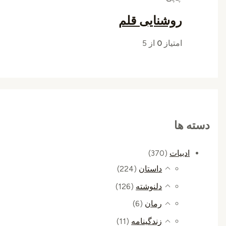
روشنایی قلم
امتیاز
0
از 5
دسته ها
ادبیات
(370)
داستان
(224)
دلنوشته
(126)
رمان
(6)
زندگینامه
(11)