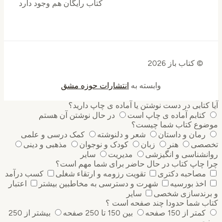
کتاب رایگان هم وجود دارد
© کتاب باز 2026
وابسته به
انتشارات حوزه مشق
کتابی در دست نوشتن یا آماده ی چاپ دارید؟
کتابم آماده ی چاپ است
در حال نوشتن آن هستم
وع کتاب شما چیست؟
رمان و داستان
شعر و دلنوشته
کمک درسی و علمی
صی
هنر
زبان
کودک و نوجوان
مذهبی و دینی
نشناسی و انگیزشی
مدیریت
سایر
 چاپ کتاب در حال حاضر برای شما مهم است؟
مصاحبه دکتری
تقویت رزومه و ارتقاء شغلی
کسب درآمد
اخذ بورسیه
شهرت و دسترسی به مخاطبین بیشتر
اعتبار
رندسازی شخصی
سایر
ب شما حدودا چند صفحه است ؟
کمتر از 150 صفحه
بین 150 تا 250 صفحه
بیشتر از 250