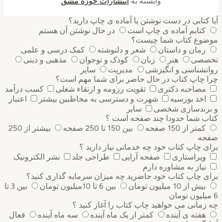
وابسته به
انتشارات حوزه مشق
کتابی در دست نوشتن یا آماده ی چاپ دارید؟
کتابم آماده ی چاپ است
در حال نوشتن آن هستم
وع کتاب شما چیست؟
رمان و داستان
شعر و دلنوشته
کمک درسی و علمی
صی
هنر
زبان
کودک و نوجوان
مذهبی و دینی
نشناسی و انگیزشی
مدیریت
سایر
 چاپ کتاب در حال حاضر برای شما مهم است؟
مصاحبه دکتری
تقویت رزومه و ارتقاء شغلی
کسب درآمد
اخذ بورسیه
شهرت و دسترسی به مخاطبین بیشتر
اعتبار
رندسازی شخصی
سایر
ب شما حدودا چند صفحه است ؟
کمتر از 150 صفحه
بین 150 تا 250 صفحه
بیشتر از 250
ه
 چاپ کتاب خود چه خدماتی نیاز دارید ؟
ویراستاری
صفحه آرایی
طراحی جلد
نشر الکترونیک
نیاز به مشاوره دارم
 چاپ کتاب خود حاضرید چه میزان سرمایه گذاری ‌کنید؟
بیش از 10 میلیون تومان
بین 6 تا 10میلیون تومان
بین 3 تا
مانی می خواهید چاپ کتاب را آغاز کنید ؟
هفته ی آینده
کمتر از یک ماه آینده
سه ماه آینده
فعال