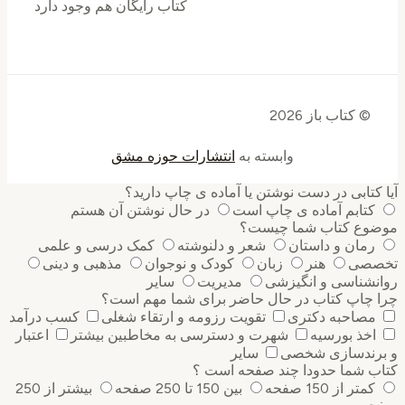
کتاب رایگان هم وجود دارد
© کتاب باز 2026
وابسته به
انتشارات حوزه مشق
کتابی در دست نوشتن یا آماده ی چاپ دارید؟
کتابم آماده ی چاپ است
در حال نوشتن آن هستم
وع کتاب شما چیست؟
رمان و داستان
شعر و دلنوشته
کمک درسی و علمی
صی
هنر
زبان
کودک و نوجوان
مذهبی و دینی
نشناسی و انگیزشی
مدیریت
سایر
 چاپ کتاب در حال حاضر برای شما مهم است؟
مصاحبه دکتری
تقویت رزومه و ارتقاء شغلی
کسب درآمد
اخذ بورسیه
شهرت و دسترسی به مخاطبین بیشتر
اعتبار
رندسازی شخصی
سایر
ب شما حدودا چند صفحه است ؟
کمتر از 150 صفحه
بین 150 تا 250 صفحه
بیشتر از 250