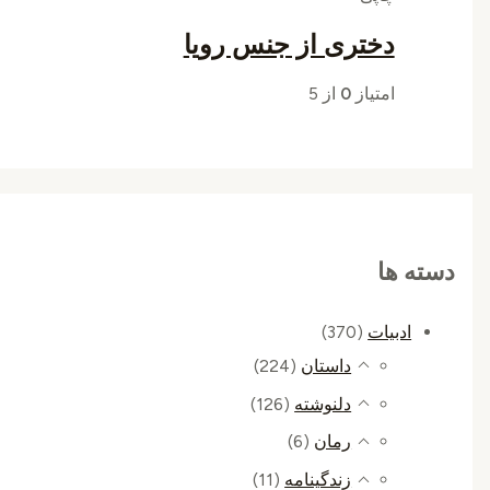
دختری از جنس رویا
امتیاز
0
از 5
دسته ها
ادبیات
(370)
داستان
(224)
دلنوشته
(126)
رمان
(6)
زندگینامه
(11)