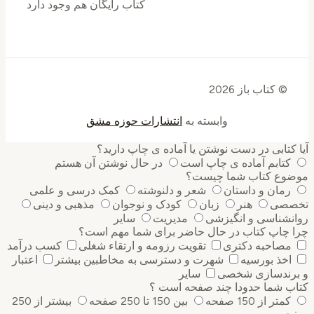
کتاب رایگان هم وجود دارد
© کتاب باز 2026
وابسته به
انتشارات حوزه مشق
کتابی در دست نوشتن یا آماده ی چاپ دارید؟
کتابم آماده ی چاپ است
در حال نوشتن آن هستم
وع کتاب شما چیست؟
رمان و داستان
شعر و دلنوشته
کمک درسی و علمی
صی
هنر
زبان
کودک و نوجوان
مذهبی و دینی
نشناسی و انگیزشی
مدیریت
سایر
 چاپ کتاب در حال حاضر برای شما مهم است؟
مصاحبه دکتری
تقویت رزومه و ارتقاء شغلی
کسب درآمد
اخذ بورسیه
شهرت و دسترسی به مخاطبین بیشتر
اعتبار
رندسازی شخصی
سایر
ب شما حدودا چند صفحه است ؟
کمتر از 150 صفحه
بین 150 تا 250 صفحه
بیشتر از 250