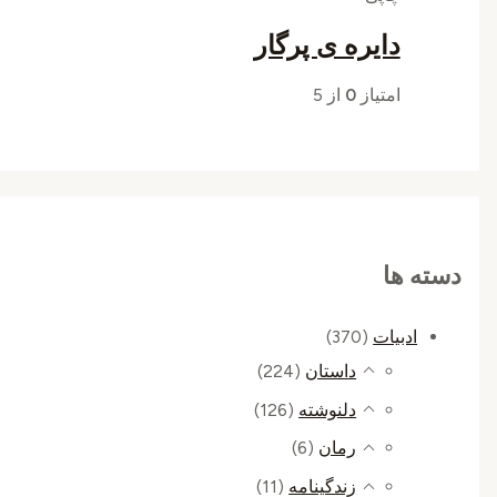
دایره ی پرگار
امتیاز
0
از 5
دسته ها
ادبیات
(370)
داستان
(224)
دلنوشته
(126)
رمان
(6)
زندگینامه
(11)