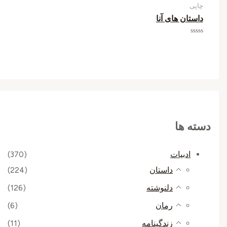
چاپی
داستان های آنا
امتیاز
0
از
5
دسته ها
ادبیات
(370)
داستان
(224)
دلنوشته
(126)
رمان
(6)
زندگینامه
(11)