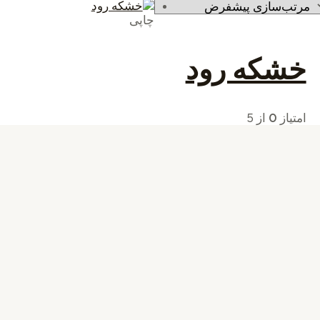
چاپی
خشکه رود
امتیاز
0
از 5