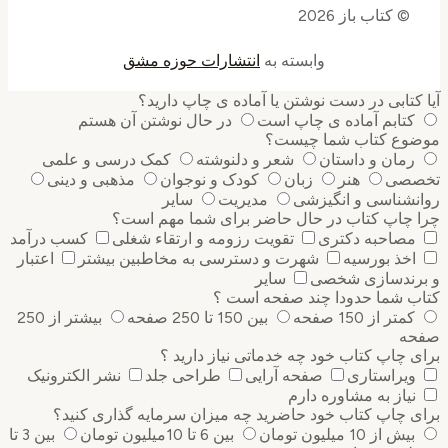
© کتاب باز 2026
وابسته به
انتشارات حوزه مشق
کتابی در دست نوشتن یا آماده ی چاپ دارید؟
کتابم آماده ی چاپ است
در حال نوشتن آن هستم
وع کتاب شما چیست؟
رمان و داستان
شعر و دلنوشته
کمک درسی و علمی
صی
هنر
زبان
کودک و نوجوان
مذهبی و دینی
نشناسی و انگیزشی
مدیریت
سایر
 چاپ کتاب در حال حاضر برای شما مهم است؟
مصاحبه دکتری
تقویت رزومه و ارتقاء شغلی
کسب درآمد
اخذ بورسیه
شهرت و دسترسی به مخاطبین بیشتر
اعتبار
رندسازی شخصی
سایر
ب شما حدودا چند صفحه است ؟
کمتر از 150 صفحه
بین 150 تا 250 صفحه
بیشتر از 250
ه
 چاپ کتاب خود چه خدماتی نیاز دارید ؟
ویراستاری
صفحه آرایی
طراحی جلد
نشر الکترونیک
نیاز به مشاوره دارم
 چاپ کتاب خود حاضرید چه میزان سرمایه گذاری ‌کنید؟
بیش از 10 میلیون تومان
بین 6 تا 10میلیون تومان
بین 3 تا